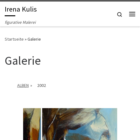
Irena Kulis
Zum Inhalt springen
Search
Me
figurative Malerei
Startseite
»
Galerie
Galerie
ALBEN
»
2002